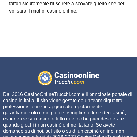
fattori sicuramente riuscirete a scovare quello che per
voi sarà il miglior casinò online.
Dal 2016 CasinoOnlineTrucchi.com è il principale portale di
casinò in Italia. Il sito viene gestito da un team diquattro
professionistie viene aggiornato regolarmente. Ti
garantiamo solo il meglio delle migliori offerte dei casinò,
esperienze sui casinò e tutto quello che puoi desiderare
quando giochi in un casinò online Italiano. Se avete
domande su di noi, sul sito o su di un casinò online, non