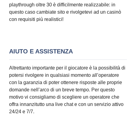
playthrough oltre 30 è difficilmente realizzabile: in
questo caso cambiate sito e rivolgetevi ad un casinò
con requisiti più realistici!
AIUTO E ASSISTENZA
Altrettanto importante per il giocatore è la possibilità di
potersi rivolgere in qualsiasi momento all’operatore
con la garanzia di poter ottenere risposte alle proprie
domande nell’arco di un breve tempo. Per questo
motivo vi consigliamo di scegliere un operatore che
offra innanzitutto una live chat e con un servizio attivo
24/24 e 7/7.