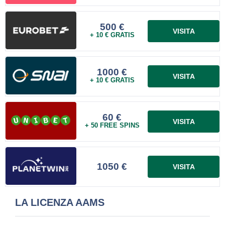
500 €
VISITA
+ 10 € GRATIS
1000 €
VISITA
+ 10 € GRATIS
60 €
VISITA
+ 50 FREE SPINS
1050 €
VISITA
LA LICENZA AAMS