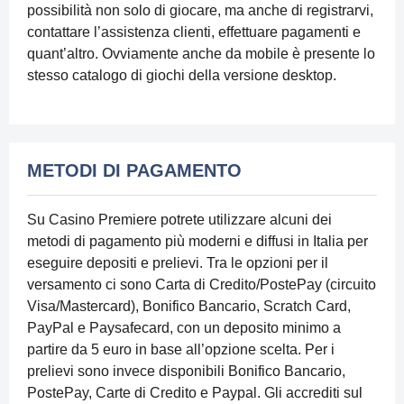
possibilità non solo di giocare, ma anche di registrarvi,
contattare l’assistenza clienti, effettuare pagamenti e
quant’altro. Ovviamente anche da mobile è presente lo
stesso catalogo di giochi della versione desktop.
METODI DI PAGAMENTO
Su Casino Premiere potrete utilizzare alcuni dei
metodi di pagamento più moderni e diffusi in Italia per
eseguire depositi e prelievi. Tra le opzioni per il
versamento ci sono Carta di Credito/PostePay (circuito
Visa/Mastercard), Bonifico Bancario, Scratch Card,
PayPal e Paysafecard, con un deposito minimo a
partire da 5 euro in base all’opzione scelta. Per i
prelievi sono invece disponibili Bonifico Bancario,
PostePay, Carte di Credito e Paypal. Gli accrediti sul