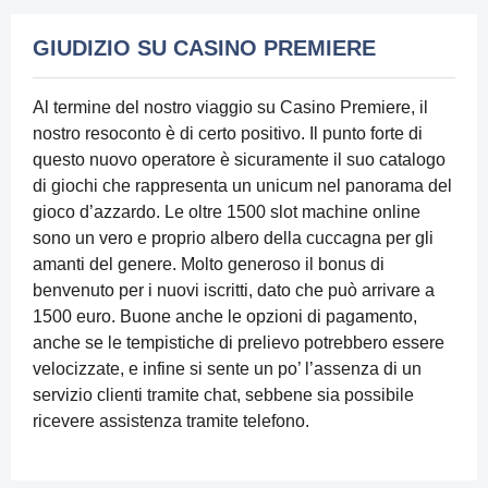
GIUDIZIO SU CASINO PREMIERE
Al termine del nostro viaggio su Casino Premiere, il
nostro resoconto è di certo positivo. Il punto forte di
questo nuovo operatore è sicuramente il suo catalogo
di giochi che rappresenta un unicum nel panorama del
gioco d’azzardo. Le oltre 1500 slot machine online
sono un vero e proprio albero della cuccagna per gli
amanti del genere. Molto generoso il bonus di
benvenuto per i nuovi iscritti, dato che può arrivare a
1500 euro. Buone anche le opzioni di pagamento,
anche se le tempistiche di prelievo potrebbero essere
velocizzate, e infine si sente un po’ l’assenza di un
servizio clienti tramite chat, sebbene sia possibile
ricevere assistenza tramite telefono.