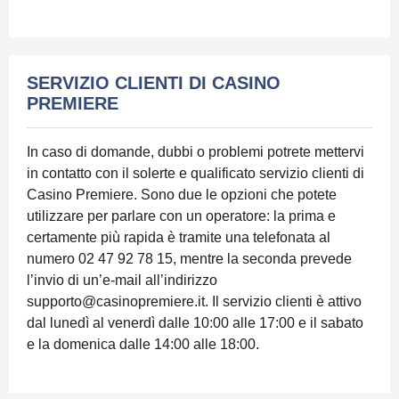
SERVIZIO CLIENTI DI CASINO
PREMIERE
In caso di domande, dubbi o problemi potrete mettervi
in contatto con il solerte e qualificato servizio clienti di
Casino Premiere. Sono due le opzioni che potete
utilizzare per parlare con un operatore: la prima e
certamente più rapida è tramite una telefonata al
numero 02 47 92 78 15, mentre la seconda prevede
l’invio di un’e-mail all’indirizzo
supporto@casinopremiere.it. Il servizio clienti è attivo
dal lunedì al venerdì dalle 10:00 alle 17:00 e il sabato
e la domenica dalle 14:00 alle 18:00.