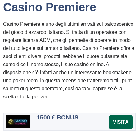
Casino Premiere
Casino Premiere è uno degli ultimi arrivati sul palcoscenico
del gioco d’azzardo italiano. Si tratta di un operatore con
regolare licenza ADM, che gli permette di operare in modo
del tutto legale sul territorio italiano. Casino Premiere offre ai
suoi clienti diversi prodotti, sebbene il cuore pulsante sia,
come dice il nome stesso, il suo casinò online. A
disposizione c’è infatti anche un interessante bookmaker e
una poker room. In questa recensione tratteremo tutti i punti
salienti di questo operatore, così da farvi capire se è la
scelta che fa per voi.
1500 € BONUS
VISITA