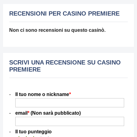
RECENSIONI PER CASINO PREMIERE
Non ci sono recensioni su questo casinò.
SCRIVI UNA RECENSIONE SU CASINO
PREMIERE
Il tuo nome o nickname
*
email
*
(Non sarà pubblicato)
Il tuo punteggio