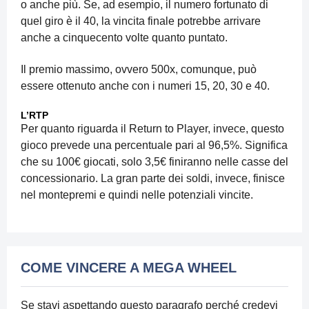
o anche più. Se, ad esempio, il numero fortunato di
quel giro è il 40, la vincita finale potrebbe arrivare
anche a cinquecento volte quanto puntato.
Il premio massimo, ovvero 500x, comunque, può
essere ottenuto anche con i numeri 15, 20, 30 e 40.
L’RTP
Per quanto riguarda il Return to Player, invece, questo
gioco prevede una percentuale pari al 96,5%. Significa
che su 100€ giocati, solo 3,5€ finiranno nelle casse del
concessionario. La gran parte dei soldi, invece, finisce
nel montepremi e quindi nelle potenziali vincite.
COME VINCERE A MEGA WHEEL
Se stavi aspettando questo paragrafo perché credevi