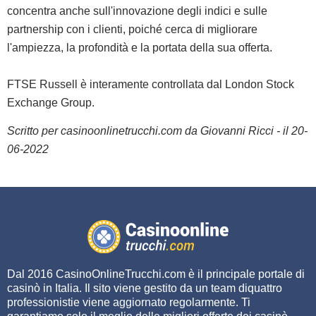
concentra anche sull'innovazione degli indici e sulle
partnership con i clienti, poiché cerca di migliorare
l'ampiezza, la profondità e la portata della sua offerta.
FTSE Russell è interamente controllata dal London Stock
Exchange Group.
Scritto per casinoonlinetrucchi.com da
Giovanni Ricci
- il 20-
06-2022
Dal 2016 CasinoOnlineTrucchi.com è il principale portale di
casinò in Italia. Il sito viene gestito da un team diquattro
professionistie viene aggiornato regolarmente. Ti