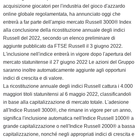
acquisizione giocatori per l'industria del gioco d'azzardo
online globale regolamentata, ha annunciato oggi che
entrerà a far parte dell'ampio mercato Russell 3000® Index
alla conclusione della ricostituzione annuale degli indici
Russell del 2022, secondo un elenco preliminare di
aggiunte pubblicato da FTSE Russell il 3 giugno 2022.
L'inclusione nell'indice entrerà in vigore dopo l'apertura del
mercato statunitense il 27 giugno 2022 Le azioni del Gruppo
saranno inoltre automaticamente aggiunte agli opportuni
indici di crescita e di valore.
La ricostituzione annuale degli indici Russell cattura i 4.000
maggiori titoli statunitensi al 6 maggio 2022, classificandoli
in base alla capitalizzazione di mercato totale. L'adesione
all'Indice Russell 3000®, che rimane in vigore per un anno,
significa l'inclusione automatica nell'Indice Russell 1000® a
grande capitalizzazione o nell'Indice Russell 2000® a bassa
capitalizzazione, nonché negli appropriati indici di crescita e