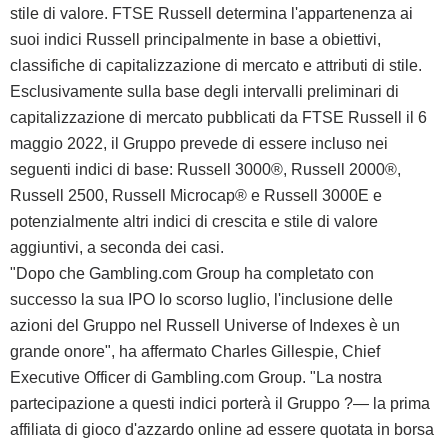
stile di valore. FTSE Russell determina l'appartenenza ai
suoi indici Russell principalmente in base a obiettivi,
classifiche di capitalizzazione di mercato e attributi di stile.
Esclusivamente sulla base degli intervalli preliminari di
capitalizzazione di mercato pubblicati da FTSE Russell il 6
maggio 2022, il Gruppo prevede di essere incluso nei
seguenti indici di base: Russell 3000®, Russell 2000®,
Russell 2500, Russell Microcap® e Russell 3000E e
potenzialmente altri indici di crescita e stile di valore
aggiuntivi, a seconda dei casi.
"Dopo che Gambling.com Group ha completato con
successo la sua IPO lo scorso luglio, l'inclusione delle
azioni del Gruppo nel Russell Universe of Indexes è un
grande onore", ha affermato Charles Gillespie, Chief
Executive Officer di Gambling.com Group. "La nostra
partecipazione a questi indici porterà il Gruppo
?
— la prima
affiliata di gioco d'azzardo online ad essere quotata in borsa