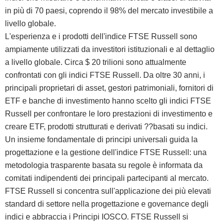
in più di 70 paesi, coprendo il 98% del mercato investibile a
livello globale.
L'esperienza e i prodotti dell'indice FTSE Russell sono
ampiamente utilizzati da investitori istituzionali e al dettaglio
a livello globale. Circa $ 20 trilioni sono attualmente
confrontati con gli indici FTSE Russell. Da oltre 30 anni, i
principali proprietari di asset, gestori patrimoniali, fornitori di
ETF e banche di investimento hanno scelto gli indici FTSE
Russell per confrontare le loro prestazioni di investimento e
creare ETF, prodotti strutturati e derivati ??basati su indici.
Un insieme fondamentale di principi universali guida la
progettazione e la gestione dell'indice FTSE Russell: una
metodologia trasparente basata su regole è informata da
comitati indipendenti dei principali partecipanti al mercato.
FTSE Russell si concentra sull'applicazione dei più elevati
standard di settore nella progettazione e governance degli
indici e abbraccia i Principi IOSCO. FTSE Russell si